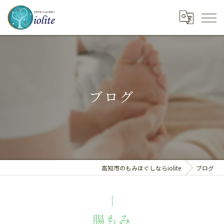
ブログ
高知市のもみほぐしならiolite
ブログ
腸もみ