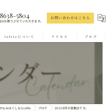
8638-5804
お問い合わせはこちら
話はお断りさせていただきます。
ioliteについて
アクセス
ブログ
ボディ
足つぼ
。
腸もみ
ヘッド
オイル
もみほぐしならiolite
ブログ
2023.8月の営業日です。